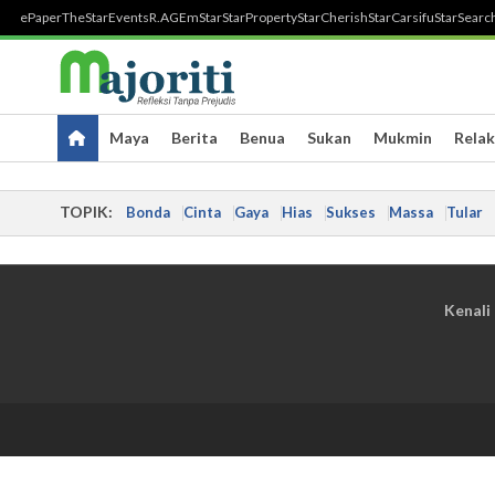
ePaper
TheStar
Events
R.AGE
mStar
StarProperty
StarCherish
StarCarsifu
StarSearc
Maya
Berita
Benua
Sukan
Mukmin
Relak
TOPIK:
Bonda
Cinta
Gaya
Hias
Sukses
Massa
Tular
Kenali