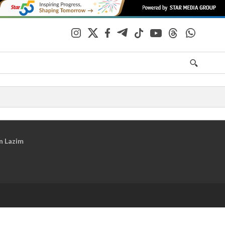
n Lazim