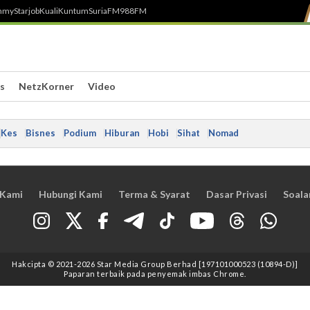
h
myStarjob
Kuali
Kuntum
SuriaFM
988FM
s
NetzKorner
Video
Kes
Bisnes
Podium
Hiburan
Hobi
Sihat
Nomad
 Kami
Hubungi Kami
Terma & Syarat
Dasar Privasi
Soala
Hakcipta © 2021
-2026
Star Media Group Berhad [197101000523 (10894-D)]
Paparan terbaik pada penyemak imbas Chrome.