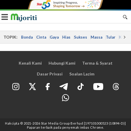
Toggle navigation
TOPIK:
Bonda
Cinta
Gaya
Hias
Sukses
Massa
Tular
Kes
Kenali Kami
Hubungi Kami
Terma & Syarat
Dasar Privasi
Soalan Lazim
Hakcipta © 2021
-2026
Star Media Group Berhad [197101000523 (10894-D)]
Paparan terbaik pada penyemak imbas Chrome.