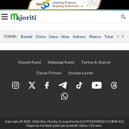
Toggle navigation
TOPIK:
Bonda
Cinta
Gaya
Hias
Sukses
Massa
Tular
Kes
Kenali Kami
Hubungi Kami
Terma & Syarat
Dasar Privasi
Soalan Lazim
Hakcipta © 2021
-2026
Star Media Group Berhad [197101000523 (10894-D)]
Paparan terbaik pada penyemak imbas Chrome.