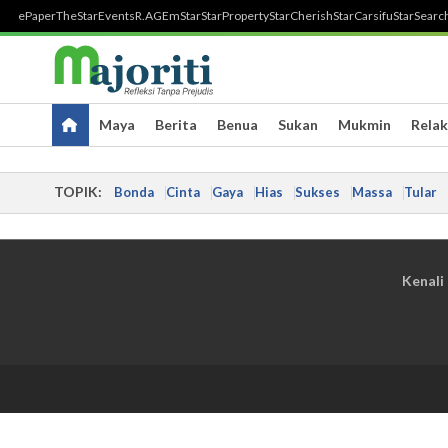
ePaper
TheStar
Events
R.AGE
mStar
StarProperty
StarCherish
StarCarsifu
StarSearc
Maya
Berita
Benua
Sukan
Mukmin
Relak
TOPIK:
Bonda
Cinta
Gaya
Hias
Sukses
Massa
Tular
Kenali