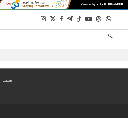
n Lazim