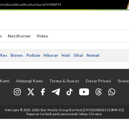
h
myStarjob
Kuali
Kuntum
SuriaFM
988FM
s
NetzKorner
Video
Kes
Bisnes
Podium
Hiburan
Hobi
Sihat
Nomad
 Kami
Hubungi Kami
Terma & Syarat
Dasar Privasi
Soala
Hakcipta © 2021
-2026
Star Media Group Berhad [197101000523 (10894-D)]
Paparan terbaik pada penyemak imbas Chrome.