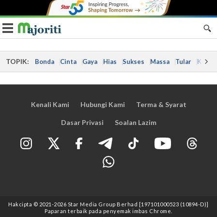
Toggle navigation
TOPIK:
Bonda
Cinta
Gaya
Hias
Sukses
Massa
Tular
Kes
Kenali Kami
Hubungi Kami
Terma & Syarat
Dasar Privasi
Soalan Lazim
Hakcipta © 2021
-2026
Star Media Group Berhad [197101000523 (10894-D)]
Paparan terbaik pada penyemak imbas Chrome.