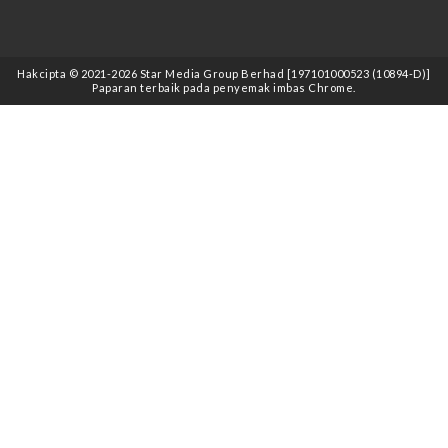
Hakcipta © 2021
-2026
Star Media Group Berhad [197101000523 (10894-D)]
Paparan terbaik pada penyemak imbas Chrome.