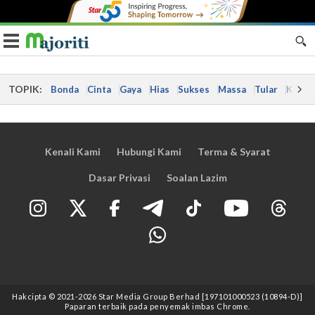
Toggle navigation
TOPIK:
Bonda
Cinta
Gaya
Hias
Sukses
Massa
Tular
Kes
Kenali Kami
Hubungi Kami
Terma & Syarat
Dasar Privasi
Soalan Lazim
Hakcipta © 2021
-2026
Star Media Group Berhad [197101000523 (10894-D)]
Paparan terbaik pada penyemak imbas Chrome.