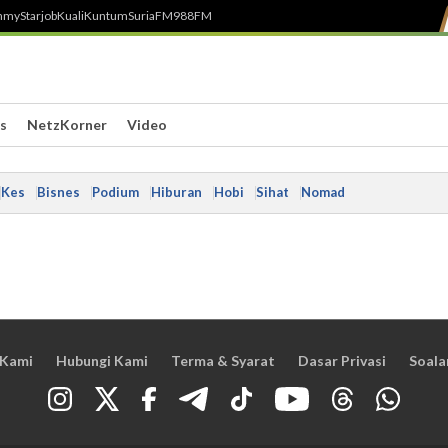
h
myStarjob
Kuali
Kuntum
SuriaFM
988FM
s
NetzKorner
Video
Kes
Bisnes
Podium
Hiburan
Hobi
Sihat
Nomad
 Kami
Hubungi Kami
Terma & Syarat
Dasar Privasi
Soala