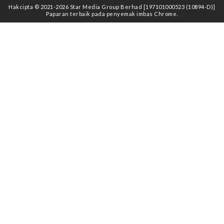
Hakcipta © 2021
-2026
Star Media Group Berhad [197101000523 (10894-D)]
Paparan terbaik pada penyemak imbas Chrome.