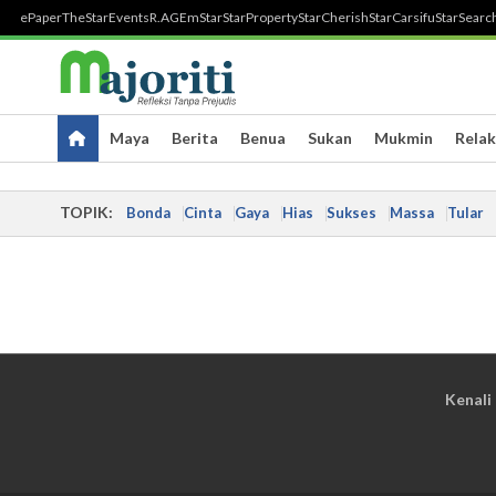
ePaper
TheStar
Events
R.AGE
mStar
StarProperty
StarCherish
StarCarsifu
StarSearc
Maya
Berita
Benua
Sukan
Mukmin
Relak
TOPIK:
Bonda
Cinta
Gaya
Hias
Sukses
Massa
Tular
Kenali