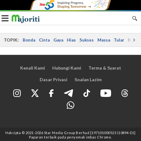
Toggle navigation
TOPIK:
Bonda
Cinta
Gaya
Hias
Sukses
Massa
Tular
Kes
Kenali Kami
Hubungi Kami
Terma & Syarat
Dasar Privasi
Soalan Lazim
Hakcipta © 2021
-2026
Star Media Group Berhad [197101000523 (10894-D)]
Paparan terbaik pada penyemak imbas Chrome.