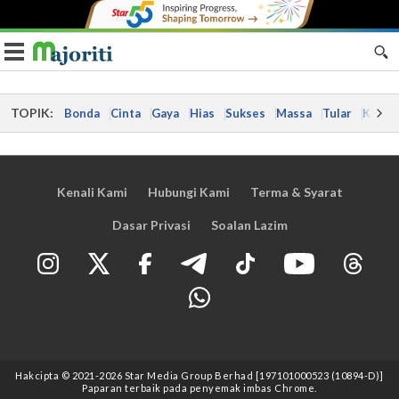
Toggle navigation
TOPIK:
Bonda
Cinta
Gaya
Hias
Sukses
Massa
Tular
Kes
Kenali Kami
Hubungi Kami
Terma & Syarat
Dasar Privasi
Soalan Lazim
Hakcipta © 2021
-2026
Star Media Group Berhad [197101000523 (10894-D)]
Paparan terbaik pada penyemak imbas Chrome.