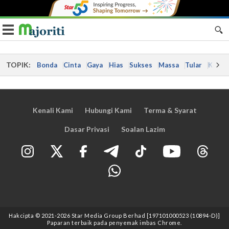
Toggle navigation
TOPIK:
Bonda
Cinta
Gaya
Hias
Sukses
Massa
Tular
Kes
Kenali Kami
Hubungi Kami
Terma & Syarat
Dasar Privasi
Soalan Lazim
Hakcipta © 2021
-2026
Star Media Group Berhad [197101000523 (10894-D)]
Paparan terbaik pada penyemak imbas Chrome.