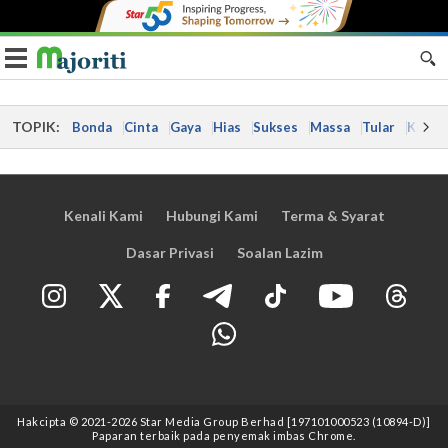
Toggle navigation
TOPIK:
Bonda
Cinta
Gaya
Hias
Sukses
Massa
Tular
Kes
Kenali Kami
Hubungi Kami
Terma & Syarat
Dasar Privasi
Soalan Lazim
Hakcipta © 2021
-2026
Star Media Group Berhad [197101000523 (10894-D)]
Paparan terbaik pada penyemak imbas Chrome.