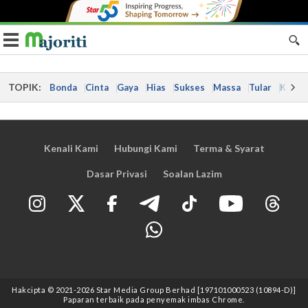
Toggle navigation
TOPIK:
Bonda
Cinta
Gaya
Hias
Sukses
Massa
Tular
Kes
Kenali Kami
Hubungi Kami
Terma & Syarat
Dasar Privasi
Soalan Lazim
Hakcipta © 2021
-2026
Star Media Group Berhad [197101000523 (10894-D)]
Paparan terbaik pada penyemak imbas Chrome.