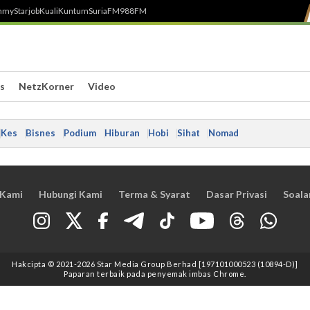
h
myStarjob
Kuali
Kuntum
SuriaFM
988FM
s
NetzKorner
Video
Kes
Bisnes
Podium
Hiburan
Hobi
Sihat
Nomad
 Kami
Hubungi Kami
Terma & Syarat
Dasar Privasi
Soala
Hakcipta © 2021
-2026
Star Media Group Berhad [197101000523 (10894-D)]
Paparan terbaik pada penyemak imbas Chrome.