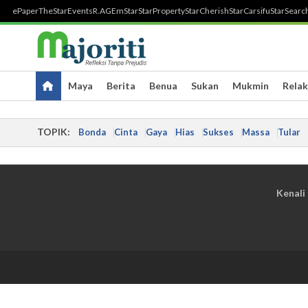
ePaper
TheStar
Events
R.AGE
mStar
StarProperty
StarCherish
StarCarsifu
StarSearc
Maya
Berita
Benua
Sukan
Mukmin
Relak
TOPIK:
Bonda
Cinta
Gaya
Hias
Sukses
Massa
Tular
Kenali