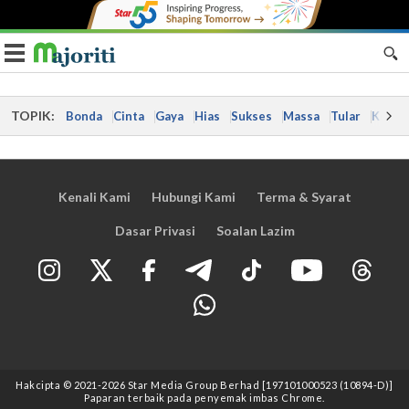
Toggle navigation
TOPIK:
Bonda
Cinta
Gaya
Hias
Sukses
Massa
Tular
Kes
Kenali Kami
Hubungi Kami
Terma & Syarat
Dasar Privasi
Soalan Lazim
Hakcipta © 2021
-2026
Star Media Group Berhad [197101000523 (10894-D)]
Paparan terbaik pada penyemak imbas Chrome.