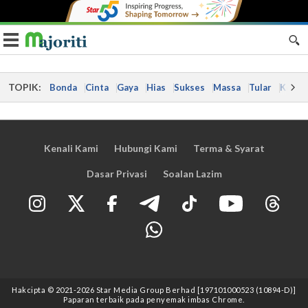
Toggle navigation
TOPIK:
Bonda
Cinta
Gaya
Hias
Sukses
Massa
Tular
Kes
Kenali Kami
Hubungi Kami
Terma & Syarat
Dasar Privasi
Soalan Lazim
Hakcipta © 2021
-2026
Star Media Group Berhad [197101000523 (10894-D)]
Paparan terbaik pada penyemak imbas Chrome.