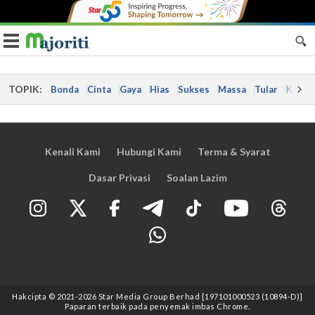
Toggle navigation
TOPIK:
Bonda
Cinta
Gaya
Hias
Sukses
Massa
Tular
Kes
Kenali Kami
Hubungi Kami
Terma & Syarat
Dasar Privasi
Soalan Lazim
Hakcipta © 2021
-2026
Star Media Group Berhad [197101000523 (10894-D)]
Paparan terbaik pada penyemak imbas Chrome.