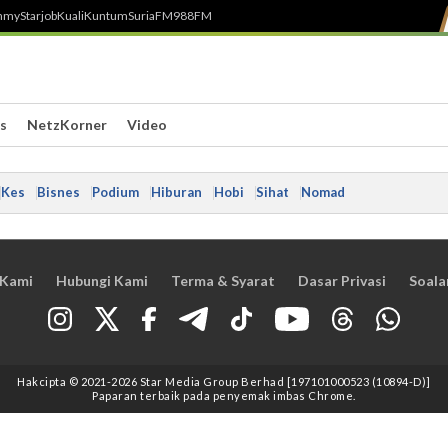
h
myStarjob
Kuali
Kuntum
SuriaFM
988FM
s
NetzKorner
Video
Kes
Bisnes
Podium
Hiburan
Hobi
Sihat
Nomad
 Kami
Hubungi Kami
Terma & Syarat
Dasar Privasi
Soala
Hakcipta © 2021
-2026
Star Media Group Berhad [197101000523 (10894-D)]
Paparan terbaik pada penyemak imbas Chrome.