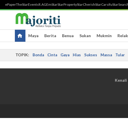
ePaper
TheStar
Events
R.AGE
mStar
StarProperty
StarCherish
StarCarsifu
StarSearc
Maya
Berita
Benua
Sukan
Mukmin
Relak
TOPIK:
Bonda
Cinta
Gaya
Hias
Sukses
Massa
Tular
Kenali