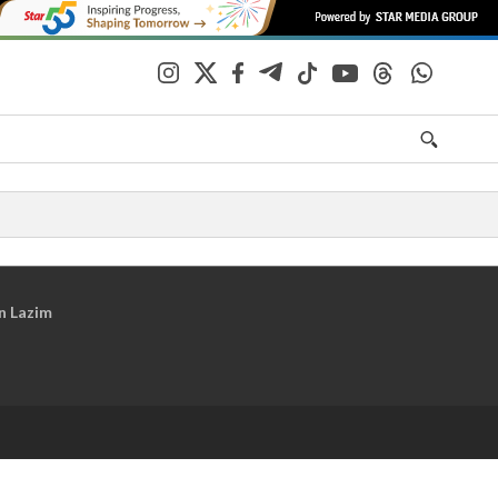
n Lazim