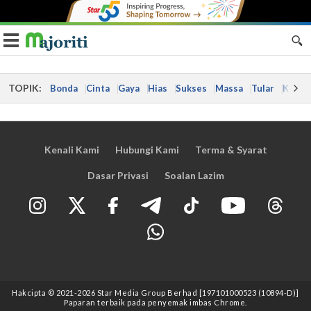
Toggle navigation
TOPIK:
Bonda
Cinta
Gaya
Hias
Sukses
Massa
Tular
Kes
Kenali Kami
Hubungi Kami
Terma & Syarat
Dasar Privasi
Soalan Lazim
Hakcipta © 2021
-2026
Star Media Group Berhad [197101000523 (10894-D)]
Paparan terbaik pada penyemak imbas Chrome.