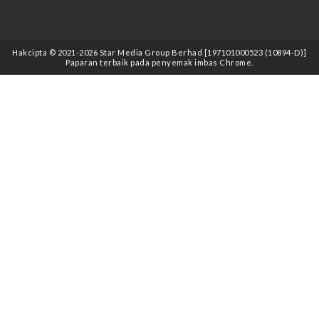
Hakcipta © 2021
-2026
Star Media Group Berhad [197101000523 (10894-D)]
Paparan terbaik pada penyemak imbas Chrome.