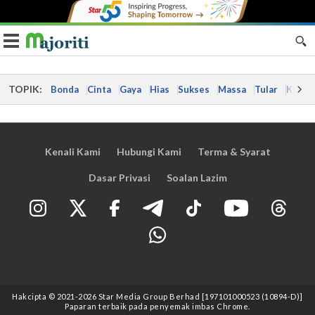
Toggle navigation
TOPIK:
Bonda
Cinta
Gaya
Hias
Sukses
Massa
Tular
Kes
Kenali Kami
Hubungi Kami
Terma & Syarat
Dasar Privasi
Soalan Lazim
Hakcipta © 2021
-2026
Star Media Group Berhad [197101000523 (10894-D)]
Paparan terbaik pada penyemak imbas Chrome.