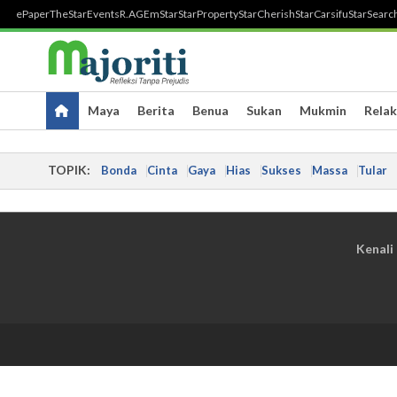
ePaper
TheStar
Events
R.AGE
mStar
StarProperty
StarCherish
StarCarsifu
StarSearc
Maya
Berita
Benua
Sukan
Mukmin
Relak
TOPIK:
Bonda
Cinta
Gaya
Hias
Sukses
Massa
Tular
Kenali