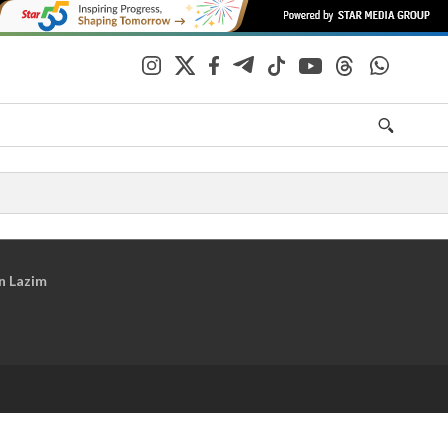
n Lazim