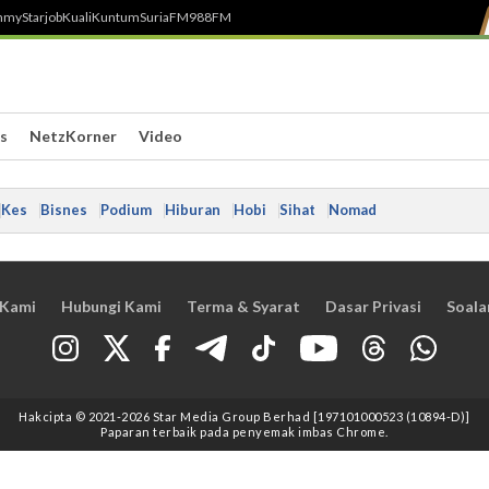
h
myStarjob
Kuali
Kuntum
SuriaFM
988FM
s
NetzKorner
Video
Kes
Bisnes
Podium
Hiburan
Hobi
Sihat
Nomad
 Kami
Hubungi Kami
Terma & Syarat
Dasar Privasi
Soala
Hakcipta © 2021
-2026
Star Media Group Berhad [197101000523 (10894-D)]
Paparan terbaik pada penyemak imbas Chrome.