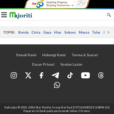
Toggle navigation
TOPIK:
Bonda
Cinta
Gaya
Hias
Sukses
Massa
Tular
Kes
Kenali Kami
Hubungi Kami
Terma & Syarat
Dasar Privasi
Soalan Lazim
Hakcipta © 2021
-2026
Star Media Group Berhad [197101000523 (10894-D)]
Paparan terbaik pada penyemak imbas Chrome.