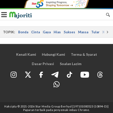
Toggle navigation
TOPIK:
Bonda
Cinta
Gaya
Hias
Sukses
Massa
Tular
Kes
Kenali Kami
Hubungi Kami
Terma & Syarat
Dasar Privasi
Soalan Lazim
Hakcipta © 2021
-2026
Star Media Group Berhad [197101000523 (10894-D)]
Paparan terbaik pada penyemak imbas Chrome.