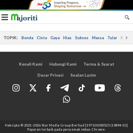
Toggle navigation
TOPIK:
Bonda
Cinta
Gaya
Hias
Sukses
Massa
Tular
Kes
Kenali Kami
Hubungi Kami
Terma & Syarat
Dasar Privasi
Soalan Lazim
Hakcipta © 2021
-2026
Star Media Group Berhad [197101000523 (10894-D)]
Paparan terbaik pada penyemak imbas Chrome.