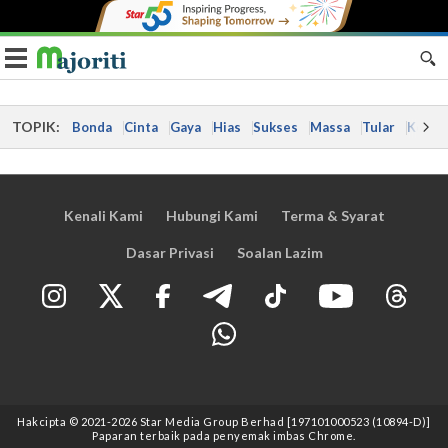
Toggle navigation
TOPIK:
Bonda
Cinta
Gaya
Hias
Sukses
Massa
Tular
Kes
Kenali Kami
Hubungi Kami
Terma & Syarat
Dasar Privasi
Soalan Lazim
Hakcipta © 2021
-2026
Star Media Group Berhad [197101000523 (10894-D)]
Paparan terbaik pada penyemak imbas Chrome.