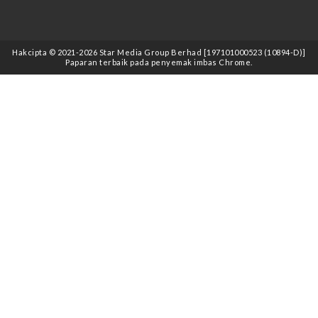
Hakcipta © 2021
-2026
Star Media Group Berhad [197101000523 (10894-D)]
Paparan terbaik pada penyemak imbas Chrome.