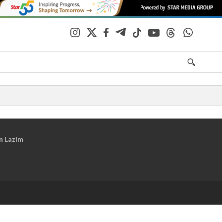
n Lazim