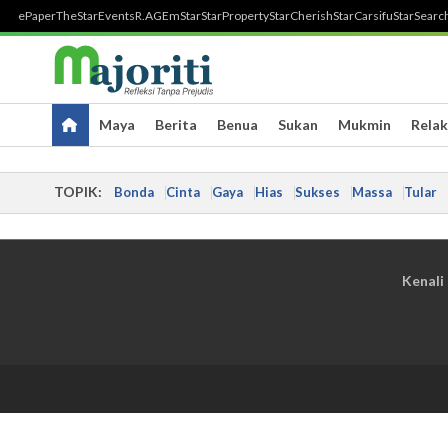
ePaper
TheStar
Events
R.AGE
mStar
StarProperty
StarCherish
StarCarsifu
StarSearc
Maya
Berita
Benua
Sukan
Mukmin
Relak
TOPIK:
Bonda
Cinta
Gaya
Hias
Sukses
Massa
Tular
Kenali