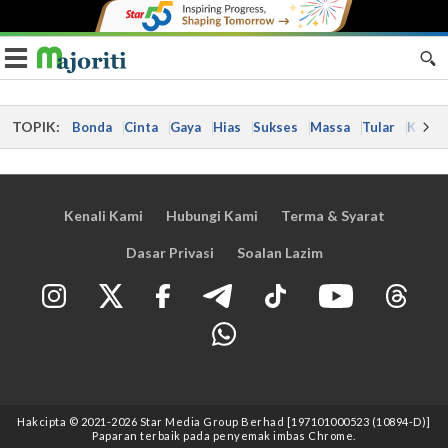
Toggle navigation
TOPIK:
Bonda
Cinta
Gaya
Hias
Sukses
Massa
Tular
Kes
Kenali Kami
Hubungi Kami
Terma & Syarat
Dasar Privasi
Soalan Lazim
Hakcipta © 2021
-2026
Star Media Group Berhad [197101000523 (10894-D)]
Paparan terbaik pada penyemak imbas Chrome.