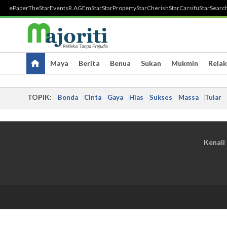
ePaper
TheStar
Events
R.AGE
mStar
StarProperty
StarCherish
StarCarsifu
StarSearc
Maya
Berita
Benua
Sukan
Mukmin
Relak
TOPIK:
Bonda
Cinta
Gaya
Hias
Sukses
Massa
Tular
Kenali