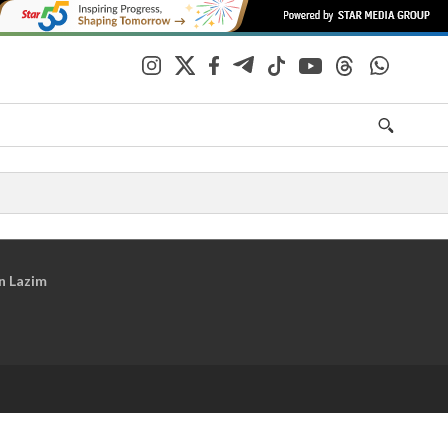
n Lazim