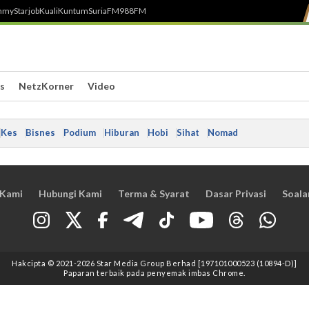
h
myStarjob
Kuali
Kuntum
SuriaFM
988FM
s
NetzKorner
Video
Kes
Bisnes
Podium
Hiburan
Hobi
Sihat
Nomad
 Kami
Hubungi Kami
Terma & Syarat
Dasar Privasi
Soala
Hakcipta © 2021
-2026
Star Media Group Berhad [197101000523 (10894-D)]
Paparan terbaik pada penyemak imbas Chrome.