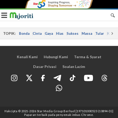
Toggle navigation
TOPIK:
Bonda
Cinta
Gaya
Hias
Sukses
Massa
Tular
Kes
Kenali Kami
Hubungi Kami
Terma & Syarat
Dasar Privasi
Soalan Lazim
Hakcipta © 2021
-2026
Star Media Group Berhad [197101000523 (10894-D)]
Paparan terbaik pada penyemak imbas Chrome.