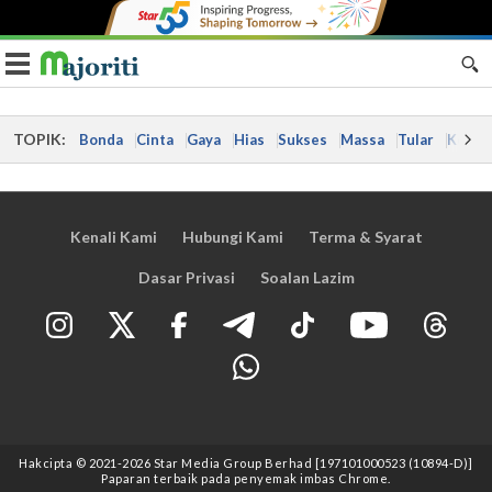
Toggle navigation
TOPIK:
Bonda
Cinta
Gaya
Hias
Sukses
Massa
Tular
Kes
Kenali Kami
Hubungi Kami
Terma & Syarat
Dasar Privasi
Soalan Lazim
Hakcipta © 2021
-2026
Star Media Group Berhad [197101000523 (10894-D)]
Paparan terbaik pada penyemak imbas Chrome.