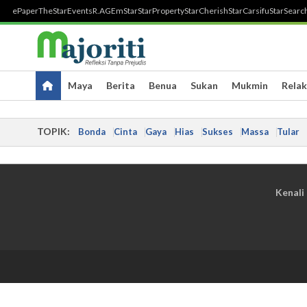
ePaper
TheStar
Events
R.AGE
mStar
StarProperty
StarCherish
StarCarsifu
StarSearc
Maya
Berita
Benua
Sukan
Mukmin
Relak
TOPIK:
Bonda
Cinta
Gaya
Hias
Sukses
Massa
Tular
Kenali