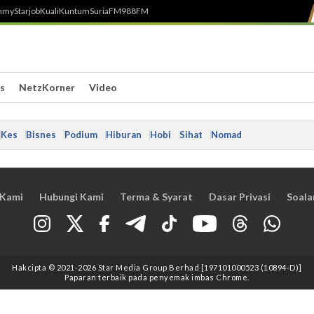
h
myStarjob
Kuali
Kuntum
SuriaFM
988FM
s
NetzKorner
Video
Kes
Bisnes
Podium
Hiburan
Hobi
Sihat
Nomad
 Kami
Hubungi Kami
Terma & Syarat
Dasar Privasi
Soala
Hakcipta © 2021
-2026
Star Media Group Berhad [197101000523 (10894-D)]
Paparan terbaik pada penyemak imbas Chrome.