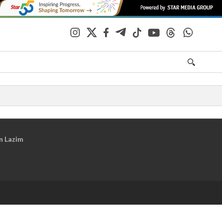
n Lazim