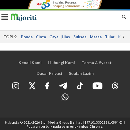
Toggle navigation
TOPIK:
Bonda
Cinta
Gaya
Hias
Sukses
Massa
Tular
Kes
Kenali Kami
Hubungi Kami
Terma & Syarat
Dasar Privasi
Soalan Lazim
Hakcipta © 2021
-2026
Star Media Group Berhad [197101000523 (10894-D)]
Paparan terbaik pada penyemak imbas Chrome.