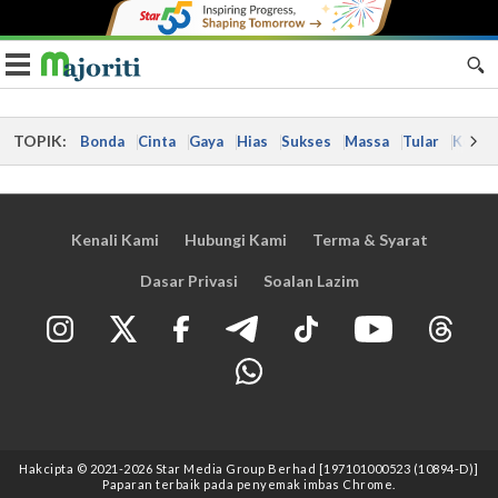
Toggle navigation
TOPIK:
Bonda
Cinta
Gaya
Hias
Sukses
Massa
Tular
Kes
Kenali Kami
Hubungi Kami
Terma & Syarat
Dasar Privasi
Soalan Lazim
Hakcipta © 2021
-2026
Star Media Group Berhad [197101000523 (10894-D)]
Paparan terbaik pada penyemak imbas Chrome.