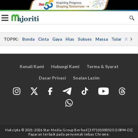
Toggle navigation
TOPIK:
Bonda
Cinta
Gaya
Hias
Sukses
Massa
Tular
Kes
Kenali Kami
Hubungi Kami
Terma & Syarat
Dasar Privasi
Soalan Lazim
Hakcipta © 2021
-2026
Star Media Group Berhad [197101000523 (10894-D)]
Paparan terbaik pada penyemak imbas Chrome.