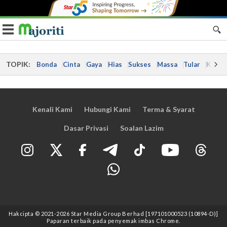
Toggle navigation
TOPIK:
Bonda
Cinta
Gaya
Hias
Sukses
Massa
Tular
Kes
Kenali Kami
Hubungi Kami
Terma & Syarat
Dasar Privasi
Soalan Lazim
Hakcipta © 2021
-2026
Star Media Group Berhad [197101000523 (10894-D)]
Paparan terbaik pada penyemak imbas Chrome.