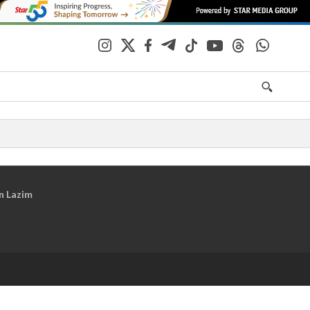
n Lazim