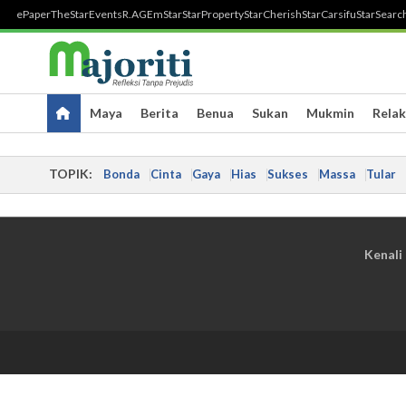
ePaper
TheStar
Events
R.AGE
mStar
StarProperty
StarCherish
StarCarsifu
StarSearc
Maya
Berita
Benua
Sukan
Mukmin
Relak
TOPIK:
Bonda
Cinta
Gaya
Hias
Sukses
Massa
Tular
Kenali