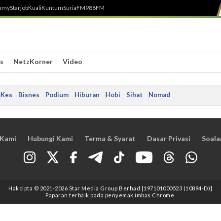
h
myStarjob
Kuali
Kuntum
SuriaFM
988FM
s
NetzKorner
Video
Kes
Bisnes
Podium
Hiburan
Hobi
Sihat
Nomad
 Kami
Hubungi Kami
Terma & Syarat
Dasar Privasi
Soala
Hakcipta © 2021
-2026
Star Media Group Berhad [197101000523 (10894-D)]
Paparan terbaik pada penyemak imbas Chrome.