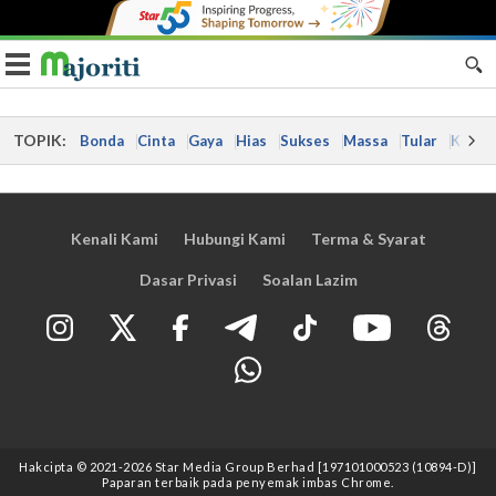
Toggle navigation
TOPIK:
Bonda
Cinta
Gaya
Hias
Sukses
Massa
Tular
Kes
Kenali Kami
Hubungi Kami
Terma & Syarat
Dasar Privasi
Soalan Lazim
Hakcipta © 2021
-2026
Star Media Group Berhad [197101000523 (10894-D)]
Paparan terbaik pada penyemak imbas Chrome.