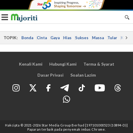
Toggle navigation
TOPIK:
Bonda
Cinta
Gaya
Hias
Sukses
Massa
Tular
Kes
Kenali Kami
Hubungi Kami
Terma & Syarat
Dasar Privasi
Soalan Lazim
Hakcipta © 2021
-2026
Star Media Group Berhad [197101000523 (10894-D)]
Paparan terbaik pada penyemak imbas Chrome.