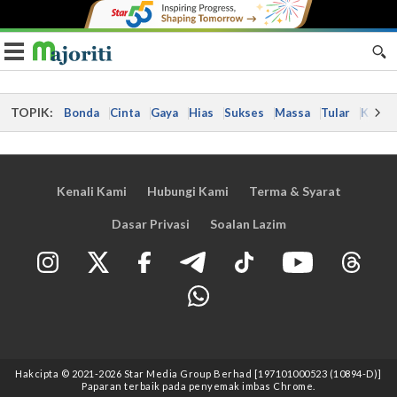
Toggle navigation
TOPIK:
Bonda
Cinta
Gaya
Hias
Sukses
Massa
Tular
Kes
Kenali Kami
Hubungi Kami
Terma & Syarat
Dasar Privasi
Soalan Lazim
Hakcipta © 2021
-2026
Star Media Group Berhad [197101000523 (10894-D)]
Paparan terbaik pada penyemak imbas Chrome.