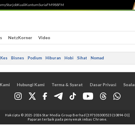
h
myStarjob
Kuali
Kuntum
SuriaFM
988FM
s
NetzKorner
Video
Kes
Bisnes
Podium
Hiburan
Hobi
Sihat
Nomad
 Kami
Hubungi Kami
Terma & Syarat
Dasar Privasi
Soala
Hakcipta © 2021
-2026
Star Media Group Berhad [197101000523 (10894-D)]
Paparan terbaik pada penyemak imbas Chrome.