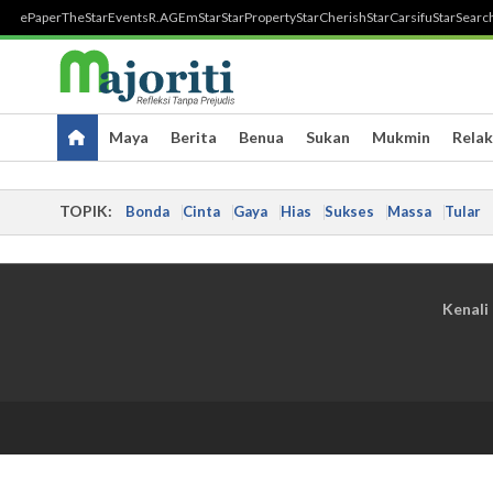
ePaper
TheStar
Events
R.AGE
mStar
StarProperty
StarCherish
StarCarsifu
StarSearc
Maya
Berita
Benua
Sukan
Mukmin
Relak
TOPIK:
Bonda
Cinta
Gaya
Hias
Sukses
Massa
Tular
Kenali