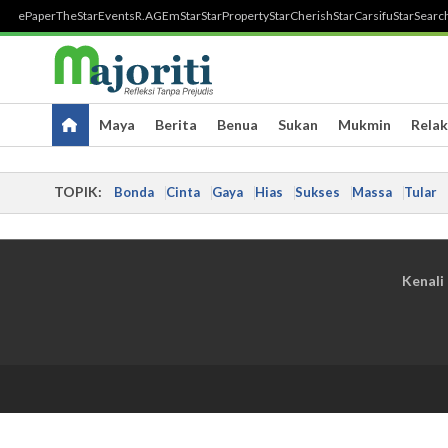
ePaper
TheStar
Events
R.AGE
mStar
StarProperty
StarCherish
StarCarsifu
StarSearc
Maya
Berita
Benua
Sukan
Mukmin
Relak
TOPIK:
Bonda
Cinta
Gaya
Hias
Sukses
Massa
Tular
Kenali