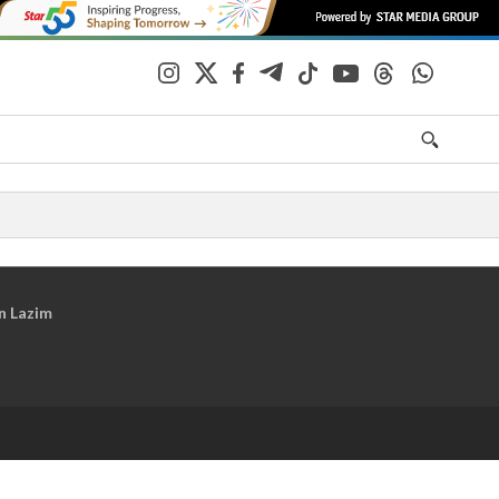
n Lazim