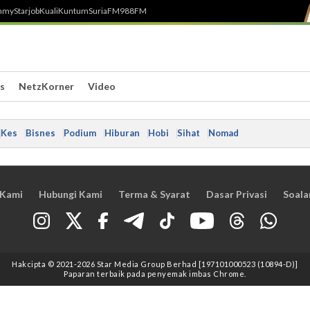
h
myStarjob
Kuali
Kuntum
SuriaFM
988FM
s
NetzKorner
Video
Kes
Bisnes
Podium
Hiburan
Hobi
Sihat
Nomad
 Kami
Hubungi Kami
Terma & Syarat
Dasar Privasi
Soala
Hakcipta © 2021
-2026
Star Media Group Berhad [197101000523 (10894-D)]
Paparan terbaik pada penyemak imbas Chrome.