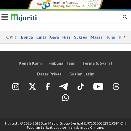
Toggle navigation
TOPIK:
Bonda
Cinta
Gaya
Hias
Sukses
Massa
Tular
Kes
Kenali Kami
Hubungi Kami
Terma & Syarat
Dasar Privasi
Soalan Lazim
Hakcipta © 2021
-2026
Star Media Group Berhad [197101000523 (10894-D)]
Paparan terbaik pada penyemak imbas Chrome.