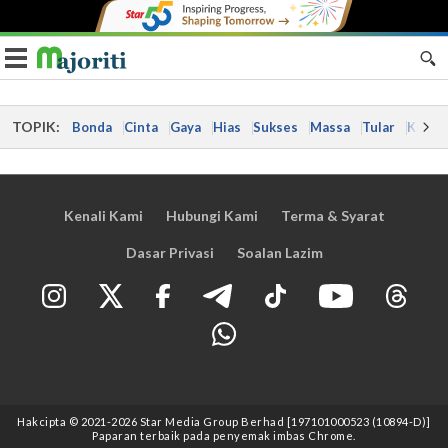
Toggle navigation
TOPIK:
Bonda
Cinta
Gaya
Hias
Sukses
Massa
Tular
Kes
Kenali Kami
Hubungi Kami
Terma & Syarat
Dasar Privasi
Soalan Lazim
Hakcipta © 2021
-2026
Star Media Group Berhad [197101000523 (10894-D)]
Paparan terbaik pada penyemak imbas Chrome.