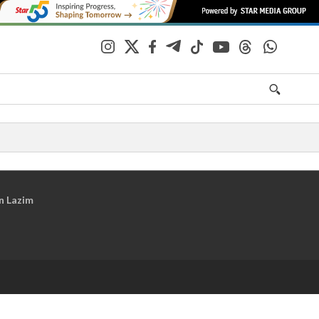
n Lazim