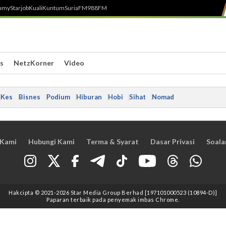
h
myStarjob
Kuali
Kuntum
SuriaFM
988FM
s
NetzKorner
Video
Kes
Bisnes
Podium
Hiburan
Hobi
Sihat
Nomad
 Kami
Hubungi Kami
Terma & Syarat
Dasar Privasi
Soala
Hakcipta © 2021
-2026
Star Media Group Berhad [197101000523 (10894-D)]
Paparan terbaik pada penyemak imbas Chrome.