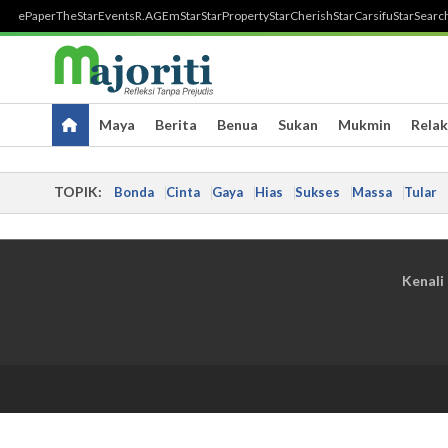
ePaper
TheStar
Events
R.AGE
mStar
StarProperty
StarCherish
StarCarsifu
StarSearc
Maya
Berita
Benua
Sukan
Mukmin
Relak
TOPIK:
Bonda
Cinta
Gaya
Hias
Sukses
Massa
Tular
Kenali