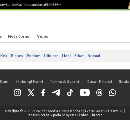
h
myStarjob
Kuali
Kuntum
SuriaFM
988FM
s
NetzKorner
Video
Kes
Bisnes
Podium
Hiburan
Hobi
Sihat
Nomad
 Kami
Hubungi Kami
Terma & Syarat
Dasar Privasi
Soala
Hakcipta © 2021
-2026
Star Media Group Berhad [197101000523 (10894-D)]
Paparan terbaik pada penyemak imbas Chrome.