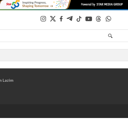
n Lazim