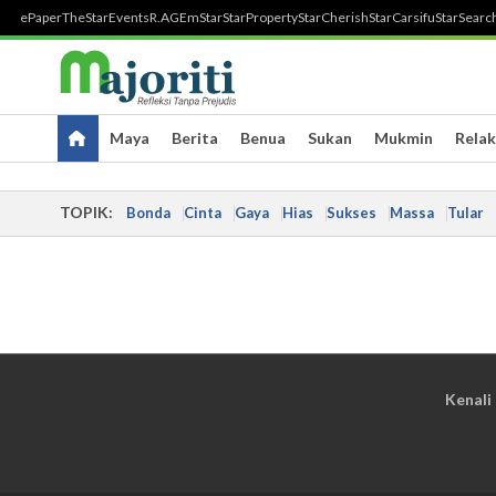
ePaper
TheStar
Events
R.AGE
mStar
StarProperty
StarCherish
StarCarsifu
StarSearc
Maya
Berita
Benua
Sukan
Mukmin
Relak
TOPIK:
Bonda
Cinta
Gaya
Hias
Sukses
Massa
Tular
Kenali