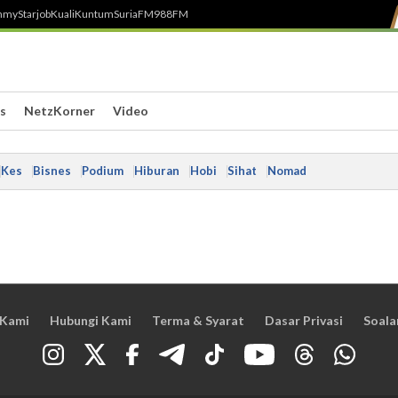
h
myStarjob
Kuali
Kuntum
SuriaFM
988FM
s
NetzKorner
Video
Kes
Bisnes
Podium
Hiburan
Hobi
Sihat
Nomad
 Kami
Hubungi Kami
Terma & Syarat
Dasar Privasi
Soala