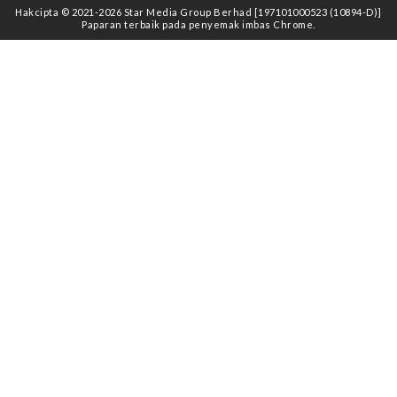
Hakcipta © 2021
-2026
Star Media Group Berhad [197101000523 (10894-D)]
Paparan terbaik pada penyemak imbas Chrome.