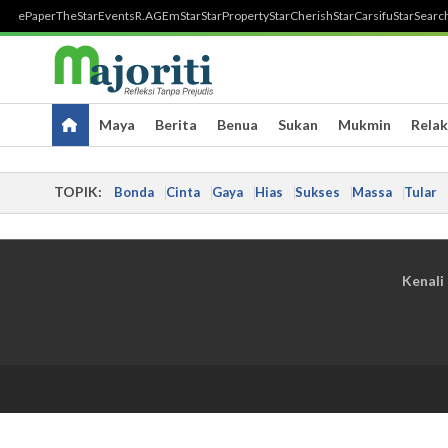
ePaper
TheStar
Events
R.AGE
mStar
StarProperty
StarCherish
StarCarsifu
StarSearc
Maya
Berita
Benua
Sukan
Mukmin
Relak
TOPIK:
Bonda
Cinta
Gaya
Hias
Sukses
Massa
Tular
Kenali