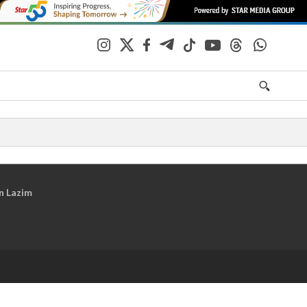
n Lazim