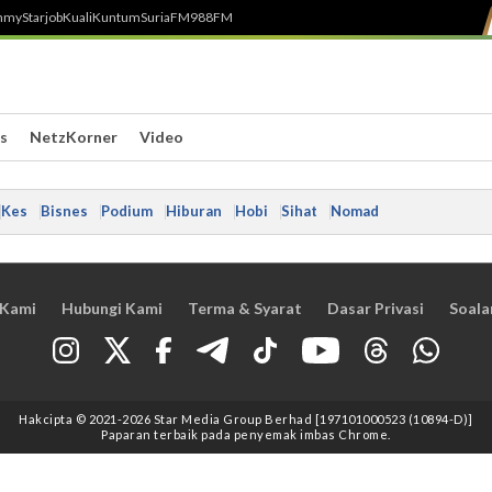
h
myStarjob
Kuali
Kuntum
SuriaFM
988FM
s
NetzKorner
Video
Kes
Bisnes
Podium
Hiburan
Hobi
Sihat
Nomad
 Kami
Hubungi Kami
Terma & Syarat
Dasar Privasi
Soala
Hakcipta © 2021
-2026
Star Media Group Berhad [197101000523 (10894-D)]
Paparan terbaik pada penyemak imbas Chrome.