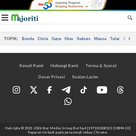
Toggle navigation
TOPIK:
Bonda
Cinta
Gaya
Hias
Sukses
Massa
Tular
Kes
Kenali Kami
Hubungi Kami
Terma & Syarat
Dasar Privasi
Soalan Lazim
Hakcipta © 2021
-2026
Star Media Group Berhad [197101000523 (10894-D)]
Paparan terbaik pada penyemak imbas Chrome.